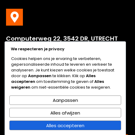
C
omputerweg
22, 3542 DR, UTRECHT
We respecteren je privacy
Computerweg 22, 3542 DR, UTRECHT
Cookies helpen ons je ervaring te verbeteren,
gepersonaliseerde inhoud te leveren en verkeer te
analyseren. Je kunt kiezen welke cookies je toestaat
door op
Aanpassen
te klikken. Klik op
Alles
accepteren
om toestemming te geven of
Alles
weigeren
om niet-essentiële cookies te weigeren.
Tel: +31 (0)30 2089 111
Aanpassen
Email: info@logidata.nl
Alles afwijzen
Alles accepteren