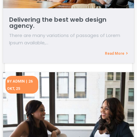
Delivering the best web design
agency.
There are many variations of passages of Lorem
Ipsum available,…
Read More
BY
ADMIN
|
26
OKT, 25