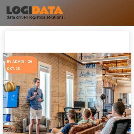
BY
ADMIN
|
26
OKT, 25