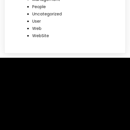
People
Uncategorized
User
Web
WebSite