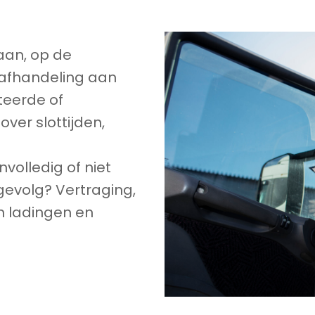
aan, op de
 afhandeling aan
teerde of
over slottijden,
nvolledig of niet
 gevolg? Vertraging,
n ladingen en