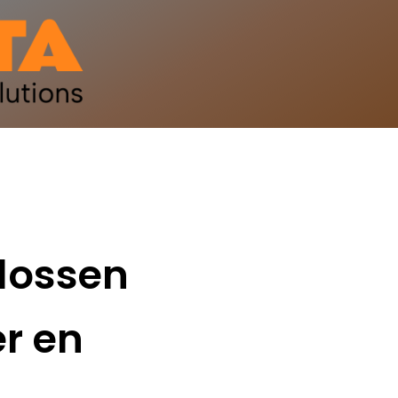
lossen
er en