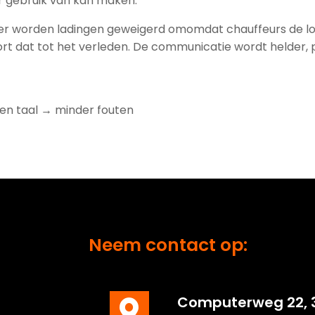
ur gebruik van kan maken.
ker worden ladingen geweigerd omomdat chauffeurs de lok
ort dat tot het verleden. De communicatie wordt helder, 
gen taal → minder fouten
Neem contact op:
C
omputerweg
22, 