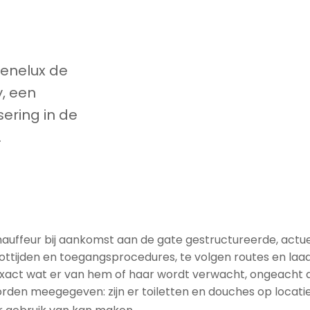
benelux de
, een
sering in de
.
chauffeur bij aankomst aan de gate gestructureerde, actue
slottijden en toegangsprocedures, te volgen routes en laad
r exact wat er van hem of haar wordt verwacht, ongeacht 
rden meegegeven: zijn er toiletten en douches op locatie,