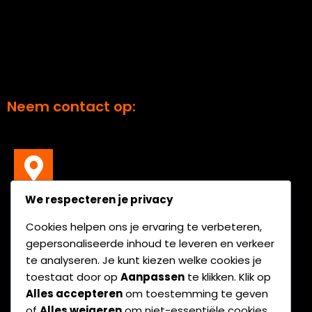
Neem contact op:
We respecteren je privacy
C
omputerweg
22, 3542 DR, UTRECHT
Cookies helpen ons je ervaring te verbeteren,
gepersonaliseerde inhoud te leveren en verkeer
Computerweg 22, 3542 DR, UTRECHT
te analyseren. Je kunt kiezen welke cookies je
toestaat door op
Aanpassen
te klikken. Klik op
Alles accepteren
om toestemming te geven
of
Alles weigeren
om niet-essentiële cookies